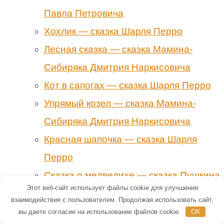
Павла Петровича
Хохлик — сказка Шарля Перро
Лесная сказка — сказка Мамина-
Сибиряка Дмитрия Наркисовича
Кот в сапогах — сказка Шарля Перро
Упрямый козел — сказка Мамина-
Сибиряка Дмитрия Наркисовича
Красная шапочка — сказка Шарля
Перро
Сказка о медведихе — сказка Пушкина
Этот веб-сайт использует файлы cookie для улучшения
Александра Сергеевича
взаимодействия с пользователем. Продолжая использовать сайт,
Мальчик-с-пальчик — сказка Шарля
вы даете согласие на использование файлов cookie.
OK