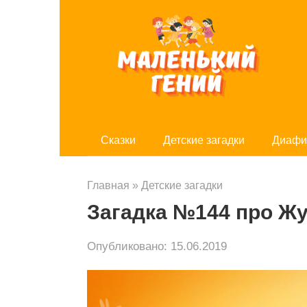
Перейти
к
контенту
Cказки
Детские загадки
Диафи
Главная
»
Детские загадки
Загадка №144 про Жу
Опубликовано:
15.06.2019