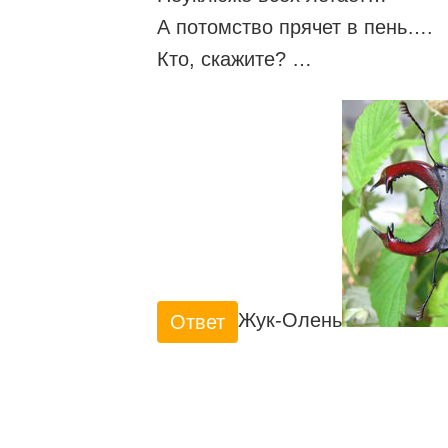
А потомство прячет в пень….
Кто, скажите? …
Жук-Олень
Ответ