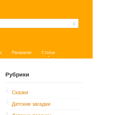
ы
Раскраски
Статьи
Рубрики
Cказки
Детские загадки