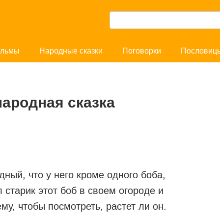
П
о
и
льмы
Народные сказки
Поговорки
Пословиц
с
к
:
ародная сказка
ный, что у него кроме одного боба,
 старик этот боб в своем огороде и
у, чтобы посмотреть, растет ли он.