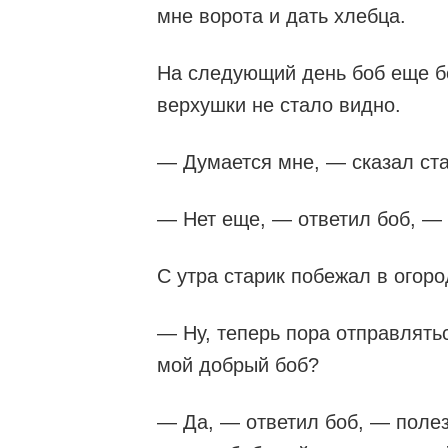
мне ворота и дать хлебца.
На следующий день боб еще б
верхушки не стало видно.
— Думается мне, — сказал ста
— Нет еще, — ответил боб, — 
С утра старик побежал в огоро
— Ну, теперь пора отправлятьс
мой добрый боб?
— Да, — ответил боб, — полез