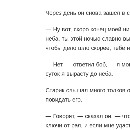
Через день он снова зашел в с
— Ну вот, скоро конец моей ни
неба, ты этой ночью славно в
чтобы дело шло скорее, тебе н
— Нет, — ответил боб, — я мог
суток я вырасту до неба.
Старик слышал много толков о
повидать его.
— Говорят, — сказал он, — что
ключи от рая, и если мне удас