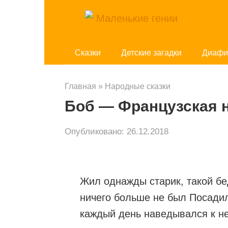
Перейти
к
контенту
Cказки
Детские загадки
Диафи
Главная
»
Народные сказки
Боб — Французская н
Опубликовано:
26.12.2018
Жил однажды старик, такой бед
ничего больше не был Посадил
каждый день наведывался к нем