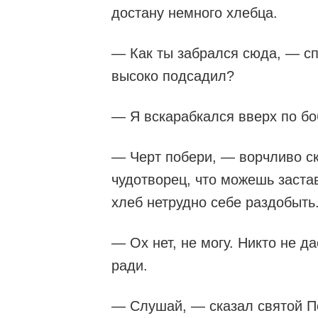
достану немного хлебца.
— Как ты забрался сюда, — сп
высоко подсадил?
— Я вскарабкался вверх по боб
— Черт побери, — ворчливо ск
чудотворец, что можешь застав
хлеб нетрудно себе раздобыть
— Ох нет, не могу. Никто не д
ради.
— Слушай, — сказал святой Пет