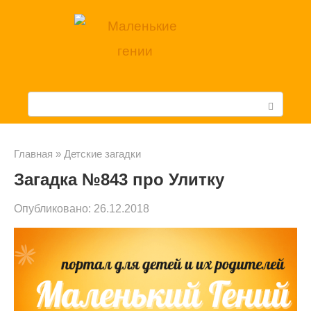
Перейти
к
контенту
П
о
и
Главная
»
Детские загадки
Загадка №843 про Улитку
с
к
Опубликовано:
26.12.2018
: