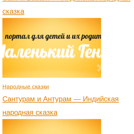
сказка
Народные сказки
Сантурам и Антурам — Индийская
народная сказка