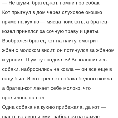
— Не шуми, братец-кот, помни про собак.
Кот прыгнул в дом через слуховое окошко
прямо на кухню — мясца поискать, а братец-
козел принялся за сочную траву и цветы.
Взобрался братец-кот на плиту, смотрит —
жбан с молоком висит, он потянулся за жбаном
и уронил. Шум тут поднялся! Всполошились
собаки, набросились на козла — он все еще в
саду был. И вот треплет собака бедного козла,
а братец-кот лакает себе молоко, что
пролилось на пол.
Одна собака на кухню прибежала, да кот —
шасть во двор и вмиг забрался на самую