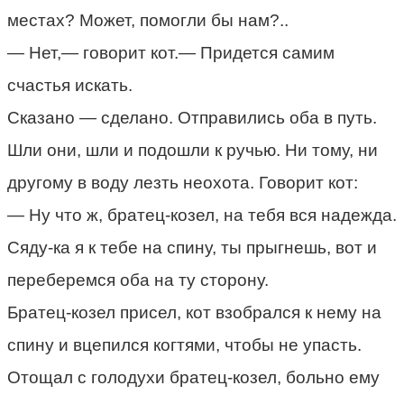
местах? Может, помогли бы нам?..
— Нет,— говорит кот.— Придется самим
счастья искать.
Сказано — сделано. Отправились оба в путь.
Шли они, шли и подошли к ручью. Ни тому, ни
другому в воду лезть неохота. Говорит кот:
— Ну что ж, братец-козел, на тебя вся надежда.
Сяду-ка я к тебе на спину, ты прыгнешь, вот и
переберемся оба на ту сторону.
Братец-козел присел, кот взобрался к нему на
спину и вцепился когтями, чтобы не упасть.
Отощал с голодухи братец-козел, больно ему