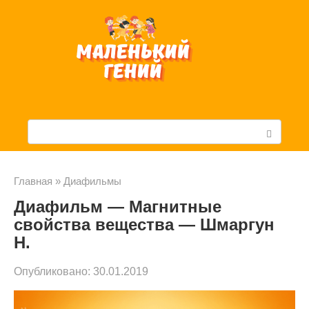
Перейти
к
контенту
П
о
и
Главная
»
Диафильмы
Диафильм — Магнитные
с
свойства вещества — Шмаргун
к
Н.
:
Опубликовано:
30.01.2019