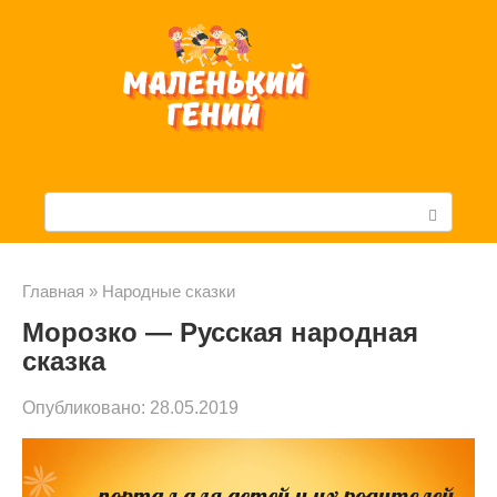
Перейти
к
контенту
П
о
и
Главная
»
Народные сказки
Морозко — Русская народная
с
сказка
к
Опубликовано:
28.05.2019
: