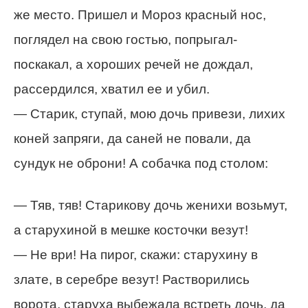
же место. Пришел и Мороз красный нос,
поглядел на свою гостью, попрыгал-
поскакал, а хороших речей не дождал,
рассердился, хватил ее и убил.
— Старик, ступай, мою дочь привези, лихих
коней запряги, да саней не повали, да
сундук не оброни! А собачка под столом:
— Тяв, тяв! Старикову дочь женихи возьмут,
а старухиной в мешке косточки везут!
— Не ври! На пирог, скажи: старухину в
злате, в серебре везут! Растворились
ворота, старуха выбежала встреть дочь, да