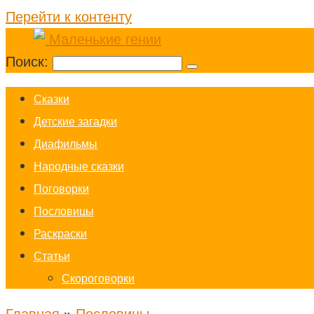
Перейти к контенту
Поиск:
Cказки
Детские загадки
Диафильмы
Народные сказки
Поговорки
Пословицы
Раскраски
Статьи
Скороговорки