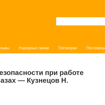
П
о
и
с
льмы
Народные сказки
Поговорки
Пословиц
к
:
зопасности при работе
азах — Кузнецов Н.