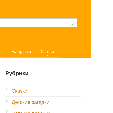
ы
Раскраски
Статьи
Рубрики
Cказки
Детские загадки