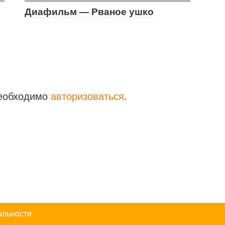
Диафильм — Рваное ушко
необходимо
авторизоваться
.
альности