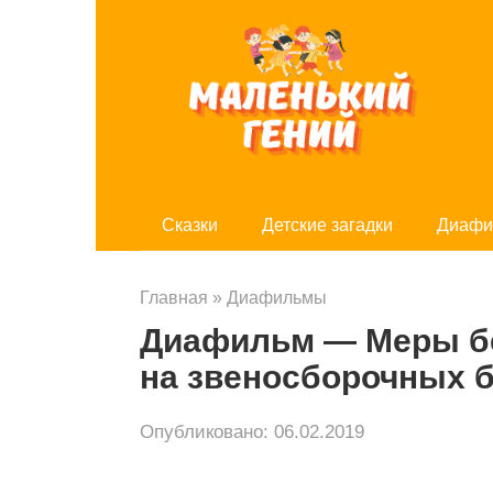
Перейти
к
контенту
Cказки
Детские загадки
Диафи
Главная
»
Диафильмы
Диафильм — Меры бе
на звеносборочных б
Опубликовано:
06.02.2019