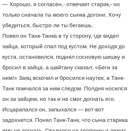
— Хорошо, я согласен,- отвечает старик,- но
только сначала ты моего сынка догони. Хочу
убедиться, быстро ли ты бегаешь.
Повел он Танк-Танка в ту сторону, где видел
зайца, который спал под кустом. Не доходя до
куста, остановился, поднял сосновую шишку и
бросил в зайца, а шайтану сказал: «Беги за
ним!» Заяц вскочил и бросился наутек, а Танк-
Танк помчался за ним следом. Полдня носился
он за зайцем, но так и не смог догнать его.
Исцарапался он, запыхался — вот-вот
задохнется. Понял Танк-Танк, что сына старика
ему не догнать. Свалился на тропинку и лежит