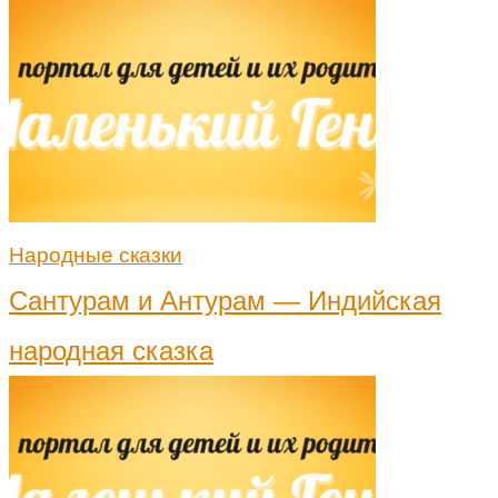
Народные сказки
Сантурам и Антурам — Индийская
народная сказка