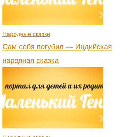
Народные сказки
Сам себя погубил — Индийская
народная сказка