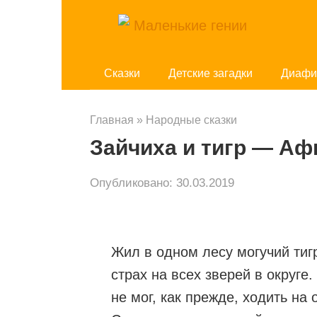
Перейти
к
контенту
Cказки
Детские загадки
Диафи
Главная
»
Народные сказки
Зайчиха и тигр — Аф
Опубликовано:
30.03.2019
Жил в одном лесу могучий тигр
страх на всех зверей в округе
не мог, как прежде, ходить на