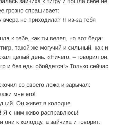
алась зайчиха к тигру и пошла себе не
 ее грозно спрашивает:
 вчера не приходила? Я из-за тебя
ла к тебе, как ты велел, но вот беда:
тигр, такой же могучий и сильный, как и
скал целый день. «Ничего, – говорил он,
гр и без еды обойдется!» Только сейчас
скочил со своего ложа и зарычал:
кажи мне его!
ущий. Он живет в колодце.
! Я с ним живо расправлюсь!
 они к колодцу, а зайчиха и говорит: