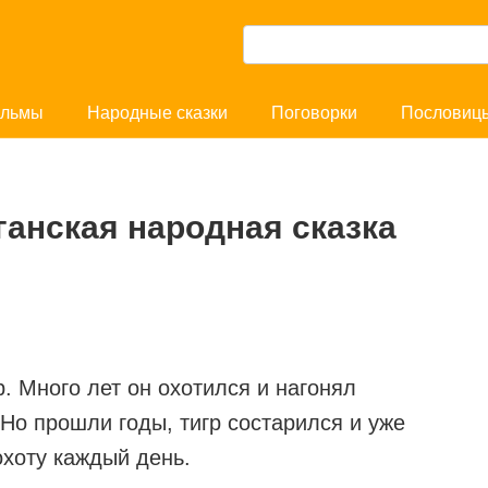
П
о
и
льмы
Народные сказки
Поговорки
Пословиц
с
к
:
ганская народная сказка
. Много лет он охотился и нагонял
. Но прошли годы, тигр состарился и уже
 охоту каждый день.