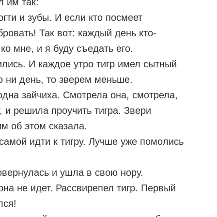
л им так:
огти и зубы. И если кто посмеет
ровать! Так вот: каждый день кто-
ко мне, и я буду съедать его.
ились. И каждое утро тигр имел сытный
то ни день, то зверем меньше.
одна зайчиха. Смотрела она, смотрела,
, и решила проучить тигра. Звери
им об этом сказала.
 самой идти к тигру. Лучше уже помолись
овернулась и ушла в свою нору.
 она не идет. Рассвирепел тигр. Первый
лся!