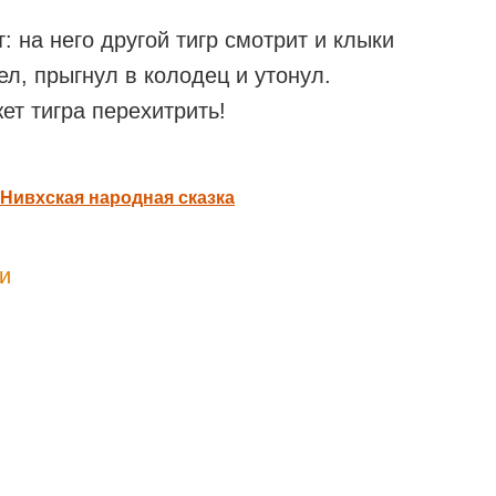
: на него другой тигр смотрит и клыки
ел, прыгнул в колодец и утонул.
жет тигра перехитрить!
 Нивхская народная сказка
и