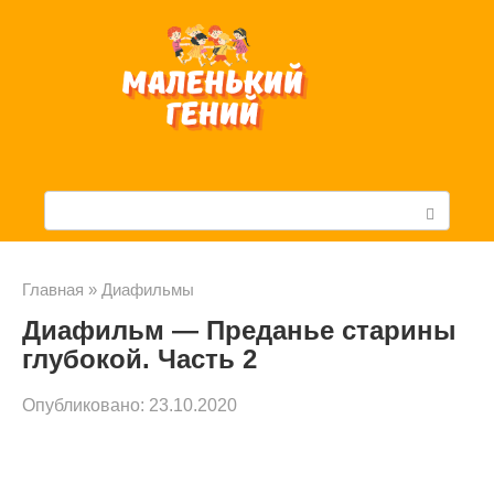
Перейти
к
контенту
П
о
и
Главная
»
Диафильмы
Диафильм — Преданье старины
с
глубокой. Часть 2
к
Опубликовано:
23.10.2020
: