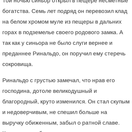
Той ночью синьор открыл в пещере несметные
богатства. Семь лет подряд он перевозил клад
на белом хромом муле из пещеры в дальних
горах в подземелье своего родового замка. А
так как у синьора не было слуги вернее и
преданнее Ринальдо, он поручил ему стеречь
сокровища.
Ринальдо с грустью замечал, что нрав его
господина, дотоле великодушный и
благородный, круто изменился. Он стал скупым
и недоверчивым, не спешил больше на
выручку обиженным, забыл о ратной славе.