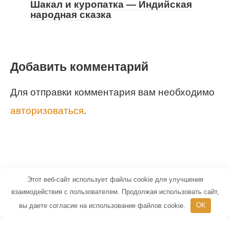
Шакал и куропатка — Индийская
народная сказка
Добавить комментарий
Для отправки комментария вам необходимо
авторизоваться
.
Этот веб-сайт использует файлы cookie для улучшения
© 2026 Маленький Гений - портал для
взаимодействия с пользователем. Продолжая использовать сайт,
вы даете согласие на использование файлов cookie.
OK
детей и их родителей