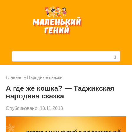
Перейти
к
контенту
П
о
и
Главная
»
Народные сказки
А где же кошка? — Таджикская
с
народная сказка
к
Опубликовано:
18.11.2018
: