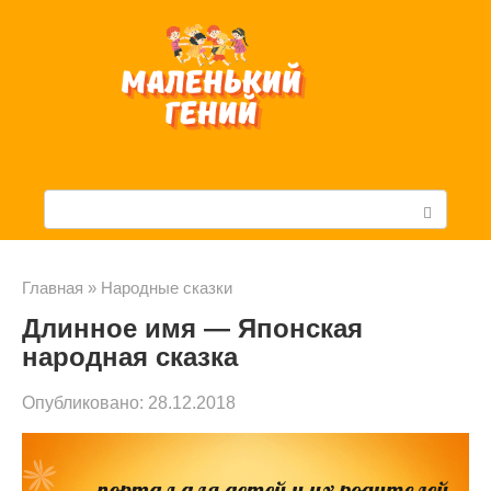
Перейти
к
контенту
П
о
и
Главная
»
Народные сказки
Длинное имя — Японская
с
народная сказка
к
Опубликовано:
28.12.2018
: