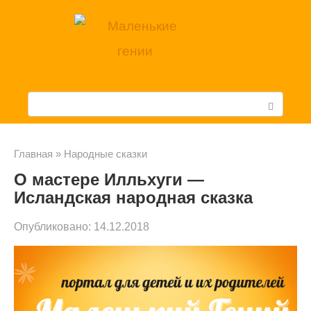
Перейти
к
контенту
П
о
и
Главная
»
Народные сказки
О мастере Илльхуги —
с
Исландская народная сказка
к
Опубликовано:
14.12.2018
: