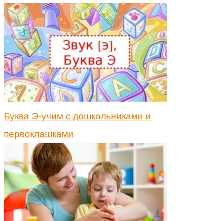
Буква Э-учим с дошкольниками и
первоклашками