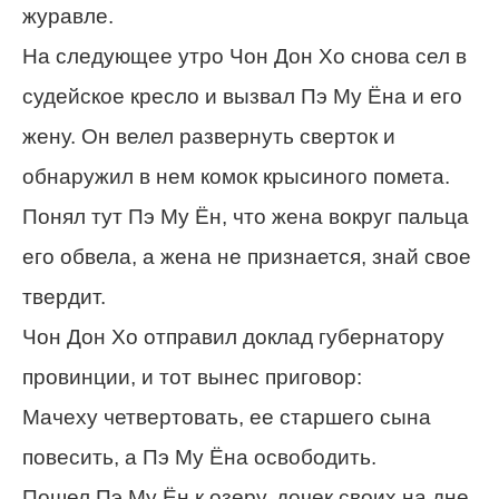
журавле.
На следующее утро Чон Дон Хо снова сел в
судейское кресло и вызвал Пэ Му Ёна и его
жену. Он велел развернуть сверток и
обнаружил в нем комок крысиного помета.
Понял тут Пэ Му Ён, что жена вокруг пальца
его обвела, а жена не признается, знай свое
твердит.
Чон Дон Хо отправил доклад губернатору
провинции, и тот вынес приговор:
Мачеху четвертовать, ее старшего сына
повесить, а Пэ Му Ёна освободить.
Пошел Пэ Му Ён к озеру, дочек своих на дне