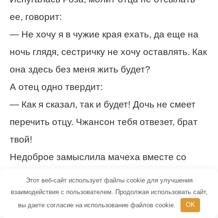
ее, говорит:
— Не хочу я в чужие края ехать, да еще на
ночь глядя, сестричку не хочу оставлять. Как
она здесь без меня жить будет?
А отец одно твердит:
— Как я сказал, так и будет! Дочь не смеет
перечить отцу. Чжансон тебя отвезет, брат
твой!
Недоброе замыслила мачеха вместе со
своим старшим сыном. Вышел он во двор,
Этот веб-сайт использует файлы cookie для улучшения
сел верхом на лошадь, Розу дожидается.
взаимодействия с пользователем. Продолжая использовать сайт,
вы даете согласие на использование файлов cookie.
OK
Пошла Роза к сестричке прощаться и