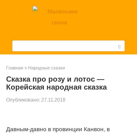
Перейти
к
контенту
П
о
и
Главная
»
Народные сказки
Сказка про розу и лотос —
с
Корейская народная сказка
к
Опубликовано:
27.11.2018
:
Давным-давно в провинции Канвон, в