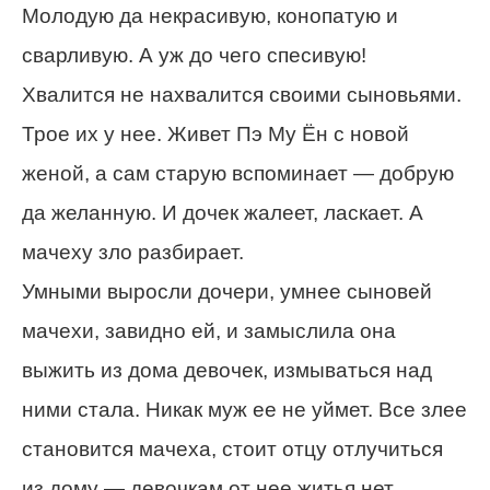
Молодую да некрасивую, конопатую и
сварливую. А уж до чего спесивую!
Хвалится не нахвалится своими сыновьями.
Трое их у нее. Живет Пэ Му Ён с новой
женой, а сам старую вспоминает — добрую
да желанную. И дочек жалеет, ласкает. А
мачеху зло разбирает.
Умными выросли дочери, умнее сыновей
мачехи, завидно ей, и замыслила она
выжить из дома девочек, измываться над
ними стала. Никак муж ее не уймет. Все злее
становится мачеха, стоит отцу отлучиться
из дому — девочкам от нее житья нет.