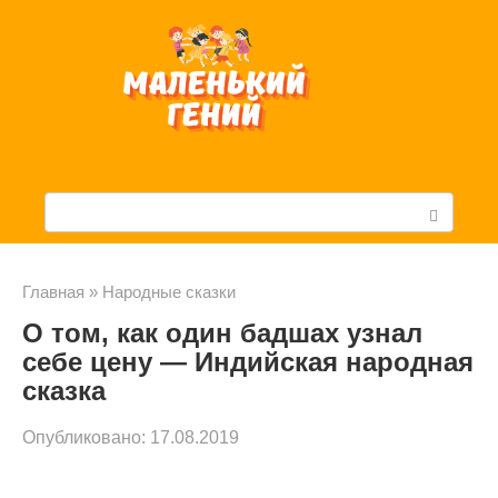
Перейти
к
контенту
П
о
и
Главная
»
Народные сказки
О том, как один бадшах узнал
с
себе цену — Индийская народная
к
сказка
:
Опубликовано:
17.08.2019