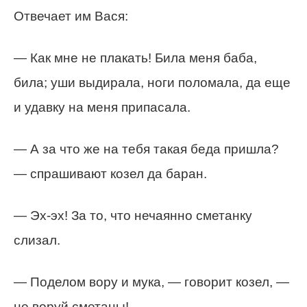
Отвечает им Вася:
— Как мне не плакать! Била меня баба,
била; уши выдирала, ноги поломала, да еще
и удавку на меня припасала.
— А за что же на тебя такая беда пришла?
— спрашивают козел да баран.
— Эх-эх! За то, что нечаянно сметанку
слизал.
— Поделом вору и мука, — говорит козел, —
не воруй сметаны!