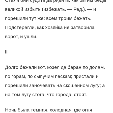
Стали они судить да рядить, как бы им беды
великой избыть (избежать. — Ред.), — и
порешили тут же: всем троим бежать.
Подстерегли, как хозяйка не затворила
ворот, и ушли.
II
Долго бежали кот, козел да баран по долам,
по горам, по сыпучим пескам; пристали и
порешили заночевать на скошенном лугу; а
на том лугу стога, что города, стоят.
Ночь была темная, холодная: где огня