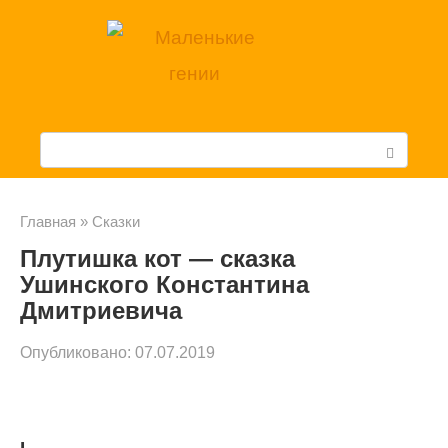
Перейти
к
контенту
П
о
и
Главная
»
Cказки
Плутишка кот — сказка
с
Ушинского Константина
к
Дмитриевича
:
Опубликовано:
07.07.2019