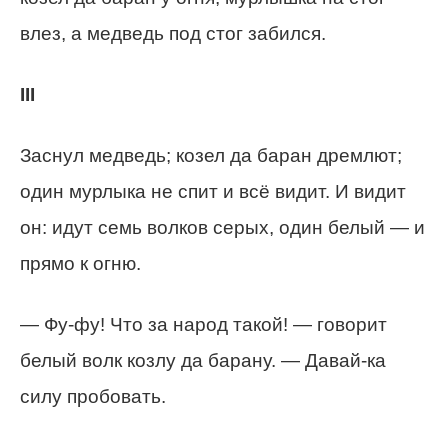
влез, а медведь под стог забился.
III
Заснул медведь; козел да баран дремлют;
один мурлыка не спит и всё видит. И видит
он: идут семь волков серых, один белый — и
прямо к огню.
— Фу-фу! Что за народ такой! — говорит
белый волк козлу да барану. — Давай-ка
силу пробовать.