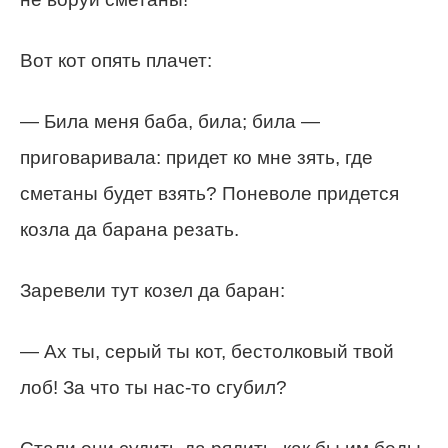
Вот кот опять плачет:
— Била меня баба, била; била —
приговаривала: придет ко мне зять, где
сметаны будет взять? Поневоле придется
козла да барана резать.
Заревели тут козел да баран:
— Ах ты, серый ты кот, бестолковый твой
лоб! За что ты нас-то сгубил?