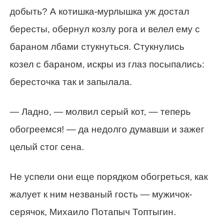
добыть? А котишка-мурлышка уж достал
бересты, обернул козлу рога и велел ему с
бараном лбами стукнуться. Стукнулись
козел с бараном, искры из глаз посыпались:
бересточка так и запылала.
— Ладно, — молвил серый кот, — теперь
обогреемся! — да недолго думавши и зажег
целый стог сена.
Не успели они еще порядком обогреться, как
жалует к ним незваный гость — мужичок-
серячок, Михаило Потапыч Топтыгин.