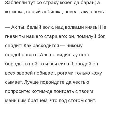
Заблеяли тут со страху козел да баран; а
котишка, серый лобишка, повел такую речь:
— Ах ты, белый волк, над волками князь! Не
гневи ты нашего старшего: он, помилуй бог,
сердит! Как расходится — никому
несдобровать. Аль не видишь у него
бороды: в ней-то и вся сила; бородой он
всех зверей побивает, рогами только кожу
сымает. Лучше подойдите да честью
попросите: хотим-де поиграть с твоим
меньшим братцем, что под стогом спит.