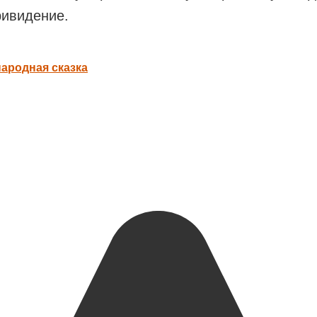
ривидение.
народная сказка