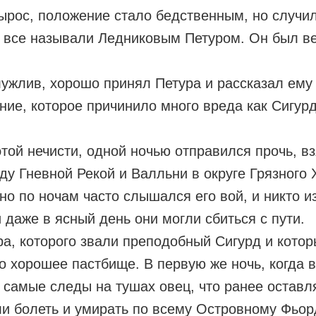
вырос, положение стало бедственным, но случил
о все называли Ледниковым Петуром. Он был ве
ужлив, хорошо принял Петура и рассказал ему о
ие, которое причинило много вреда как Сигурду
этой нечисти, одной ночью отправился прочь, вз
у Гневной Рекой и Валльни в округе Грязного 
но по ночам часто слышался его вой, и никто и
 даже в ясный день они могли сбиться с пути.
ра, которого звали преподобный Сигурд и котор
о хорошее пастбище. В первую же ночь, когда 
 самые следы на тушах овец, что ранее оставл
и болеть и умирать по всему Островному Фьор