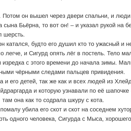
. Потом он вышел через двери спальни, и люди
да сына Бьёрна, то вот он! – и указал рукой на
л шерсть.
н катался, будто его душил кто то ужасный и н
ло легче, и Сигурд опять лёг в постель. Тело м
и изредка с этого времени до начала зимы. Маль
вными чёрными следами пальцев привидения.
 и его детей, так же как и всех людей из Хле
ейдраргарда и которую узнавали по её шапочке 
 там она как то содрала шкуру с кота.
помалу убила его скот и скот на соседнем ху
ь одного человека, Сигурда с Мыса, хорошего б