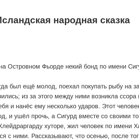
Исландская народная сказка
на Островном Фьорде некий бонд по имени Сиг
гда был ещё молод, поехал покупать рыбу на за
орились; из за этого между ними возникла ссор
бя и нанёс ему несколько ударов. Этот человек
год, и ушёл прочь, а Сигурд вместе со своими 
Хлейдраргарду хуторе, жил человек по имени 
 с ними. Рассказывают, что осенью, после того