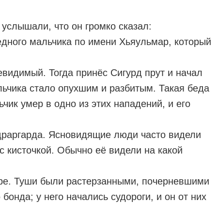
 услышали, что он громко сказал:
 бедного мальчика по имени Хьяульмар, который
евидимый. Тогда принёс Сигурд прут и начал
альчика стало опухшим и разбитым. Такая беда
чик умер в одно из этих нападений, и его
йдраргарда. Ясновидящие люди часто видели
с кисточкой. Обычно её видели на какой
торе. Туши были растерзанными, почерневшими
онда; у него начались судороги, и он от них