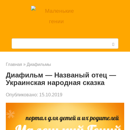
Перейти
к
контенту
П
о
и
Главная
»
Диафильмы
Диафильм — Названый отец —
с
Украинская народная сказка
к
Опубликовано:
15.10.2019
: