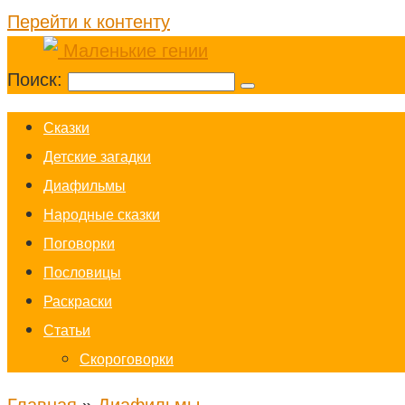
Перейти к контенту
Поиск:
Cказки
Детские загадки
Диафильмы
Народные сказки
Поговорки
Пословицы
Раскраски
Статьи
Скороговорки