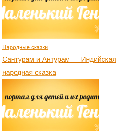
Народные сказки
Сантурам и Антурам — Индийская
народная сказка