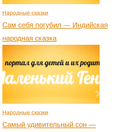
Народные сказки
Сам себя погубил — Индийская
народная сказка
Народные сказки
Самый удивительный сон —