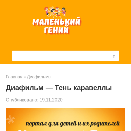
Перейти
к
контенту
П
о
и
Главная
»
Диафильмы
Диафильм — Тень каравеллы
с
к
Опубликовано:
19.11.2020
: