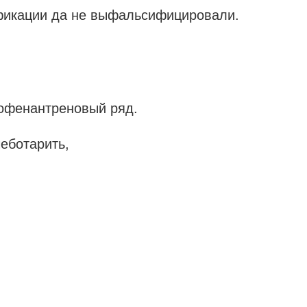
икации да не выфальсифицировали.
рофенантреновый ряд.
чеботарить,