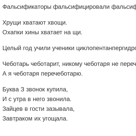
Фальсификаторы фальсифицировали фальсиф
Хрущи хватают хвощи.
Охапки хины хватает на щи.
Целый год учили ученики циклопентанпергид
Чеботарь чеботарит, никому чеботаря не пере
А я чеботаря перечеботарю.
Буква З звонок купила,
И с утра в него звонила.
Зайцев в гости зазывала,
Завтраком их угощала.