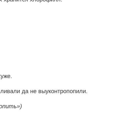
хуже.
ливали да не выуконтропопили.
попить»)