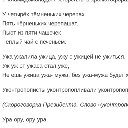
У четырёх тёмненьких черепах
Пять чёрненьких черепашат.
Пьют из пяти чашечек
Тёплый чай с печеньем.
Ужа ужалила ужица, ужу с ужицей не ужиться,
Уж уж от ужаса стал уже,
Не ешь ужица ужа- мужа, без ужа-мужа будет 
Уконтропописты уконтропопливали уконтропоп
(Скороговорка Президента. Слово «уконтро
Ура-ору, ору-ура.