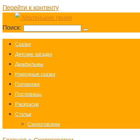
Перейти к контенту
Поиск:
Cказки
Детские загадки
Диафильмы
Народные сказки
Поговорки
Пословицы
Раскраски
Статьи
Скороговорки