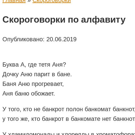
Главная
»
Скороговорки
Скороговорки по алфавиту
Опубликовано:
20.06.2019
Буква А, где тетя Аня?
Дочку Аню парит в бане.
Баня Аню прогревает,
Аня баню обожает.
У того, кто не банкрот полон банкомат банкнот
у того же, кто банкрот в банкомате нет банкнот
У хламидомонады и хлореллы в хроматофора