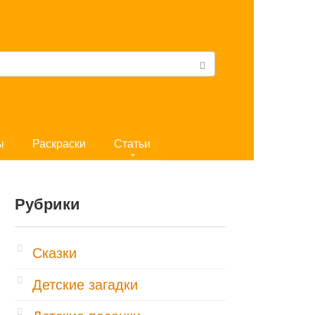
ы
Раскраски
Статьи
Рубрики
Cказки
Детские загадки