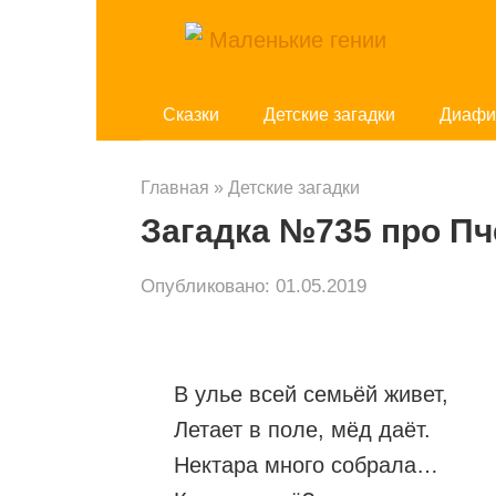
Перейти
к
контенту
Cказки
Детские загадки
Диафи
Главная
»
Детские загадки
Загадка №735 про Пч
Опубликовано:
01.05.2019
В улье всей семьёй живет,
Летает в поле, мёд даёт.
Нектара много собрала…