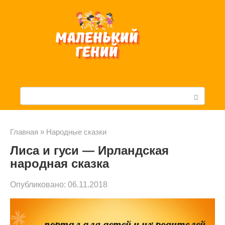
Перейти
к
контенту
П
о
и
Главная
»
Народные сказки
Лиса и гуси — Ирландская
с
народная сказка
к
Опубликовано:
06.11.2018
: