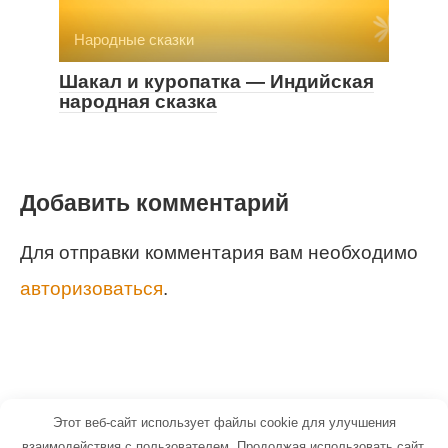
Народные сказки
Шакал и куропатка — Индийская
народная сказка
Добавить комментарий
Для отправки комментария вам необходимо
авторизоваться
.
Этот веб-сайт использует файлы cookie для улучшения
© 2026 Маленький Гений - портал для
взаимодействия с пользователем. Продолжая использовать сайт,