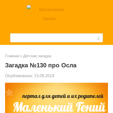
Перейти
к
контенту
П
о
и
Главная
»
Детские загадки
Загадка №130 про Осла
с
к
Опубликовано:
15.09.2019
: