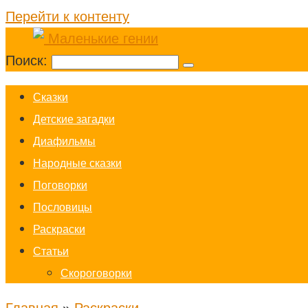
Перейти к контенту
Поиск:
Cказки
Детские загадки
Диафильмы
Народные сказки
Поговорки
Пословицы
Раскраски
Статьи
Скороговорки