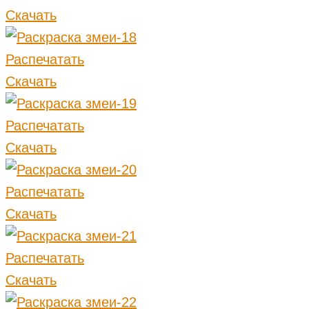
Скачать
Распечатать
Скачать
Распечатать
Скачать
Распечатать
Скачать
Распечатать
Скачать