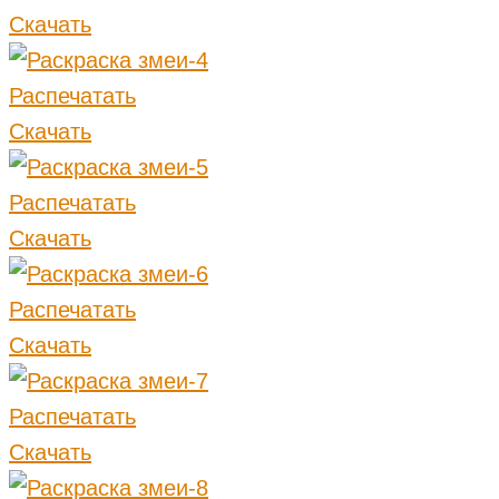
Скачать
Распечатать
Скачать
Распечатать
Скачать
Распечатать
Скачать
Распечатать
Скачать