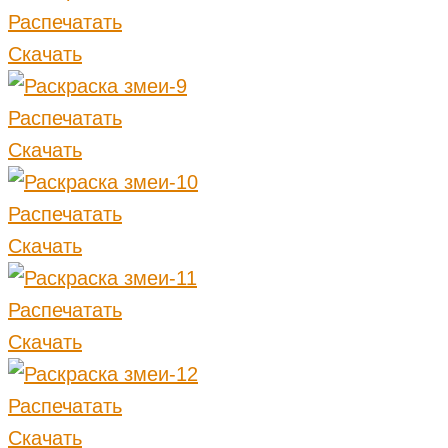
Распечатать
Скачать
Распечатать
Скачать
Распечатать
Скачать
Распечатать
Скачать
Распечатать
Скачать