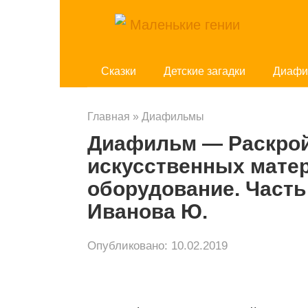
Перейти
к
контенту
Cказки
Детские загадки
Диафи
Главная
»
Диафильмы
Диафильм — Раскрой
искусственных мате
оборудование. Часть
Иванова Ю.
Опубликовано:
10.02.2019