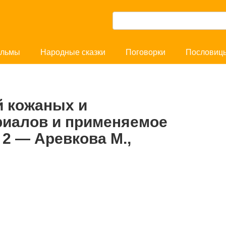
П
о
и
льмы
Народные сказки
Поговорки
Пословиц
с
к
:
 кожаных и
риалов и применяемое
 2 — Аревкова М.,