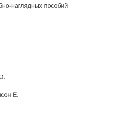
бно-наглядных пособий
Ю.
сон Е.