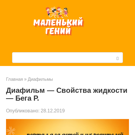
Перейти
к
контенту
П
о
и
Главная
»
Диафильмы
Диафильм — Свойства жидкости
с
— Бега Р.
к
Опубликовано:
28.12.2019
: