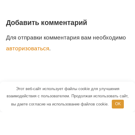
Добавить комментарий
Для отправки комментария вам необходимо
авторизоваться
.
Этот веб-сайт использует файлы cookie для улучшения
© 2026 Маленький Гений - портал для
взаимодействия с пользователем. Продолжая использовать сайт,
вы даете согласие на использование файлов cookie.
OK
детей и их родителей