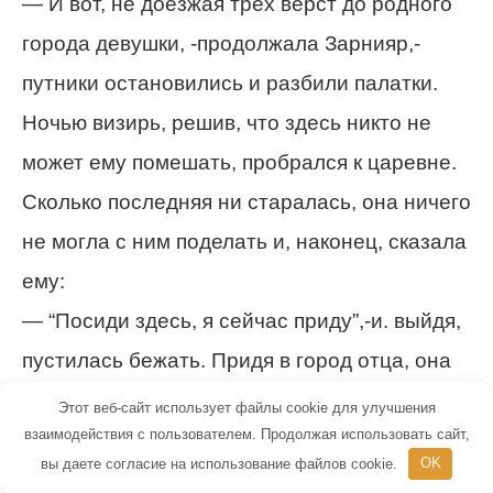
— И вот, не доезжая трех верст до родного
города девушки, -продолжала Зарнияр,-
путники остановились и разбили палатки.
Ночью визирь, решив, что здесь никто не
может ему помешать, пробрался к царевне.
Сколько последняя ни старалась, она ничего
не могла с ним поделать и, наконец, сказала
ему:
— “Посиди здесь, я сейчас приду”,-и. выйдя,
пустилась бежать. Придя в город отца, она
купила себе одежду дервиша и, надев ее,
Этот веб-сайт использует файлы cookie для улучшения
взаимодействия с пользователем. Продолжая использовать сайт,
стала петь в чайной… И вот, теперь,
вы даете согласие на использование файлов cookie.
OK
государь, дай бог тебе долгой жизни, перед