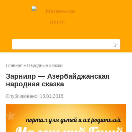
Перейти
к
контенту
П
о
и
Главная
»
Народные сказки
Зарнияр — Азербайджанская
с
народная сказка
к
Опубликовано:
18.01.2018
: