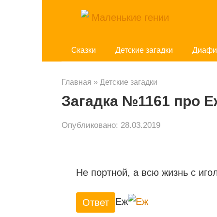
Перейти
к
контенту
Cказки
Детские загадки
Диафи
Главная
»
Детские загадки
Загадка №1161 про Е
Опубликовано:
28.03.2019
Не портной, а всю жизнь с иго
Еж
Ответ