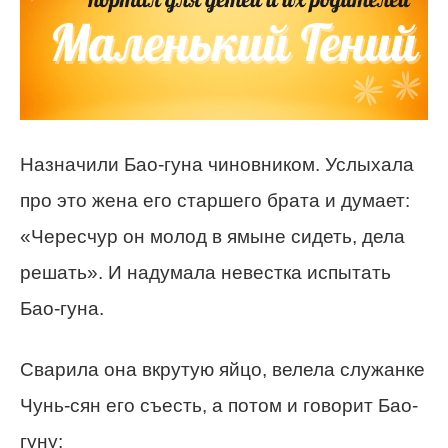
Назначили Бао-гуна чиновником. Услыхала
про это жена его старшего брата и думает:
«Чересчур он молод в ямыне сидеть, дела
решать». И надумала невестка испытать
Бао-гуна.
Сварила она вкрутую яйцо, велела служанке
Чунь-сян его съесть, а потом и говорит Бао-
гуну: