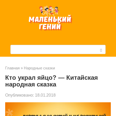
Перейти
к
контенту
П
о
и
Главная
»
Народные сказки
Кто украл яйцо? — Китайская
с
народная сказка
к
Опубликовано:
18.01.2018
: