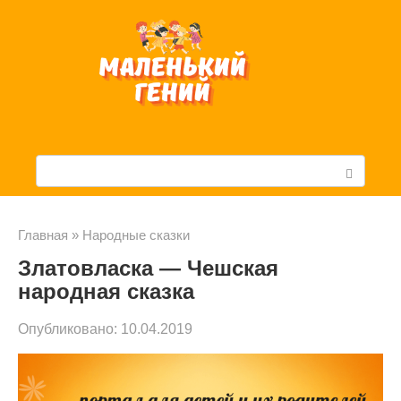
Перейти
к
контенту
П
о
и
Главная
»
Народные сказки
Златовласка — Чешская
с
народная сказка
к
Опубликовано:
10.04.2019
: