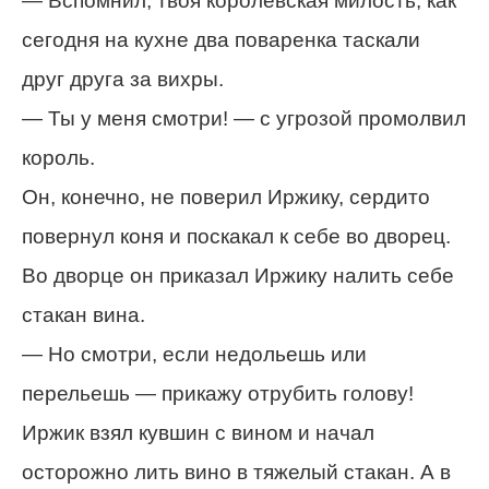
— Вспомнил, твоя королевская милость, как
сегодня на кухне два поваренка таскали
друг друга за вихры.
— Ты у меня смотри! — с угрозой промолвил
король.
Он, конечно, не поверил Иржику, сердито
повернул коня и поскакал к себе во дворец.
Во дворце он приказал Иржику налить себе
стакан вина.
— Но смотри, если недольешь или
перельешь — прикажу отрубить голову!
Иржик взял кувшин с вином и начал
осторожно лить вино в тяжелый стакан. А в