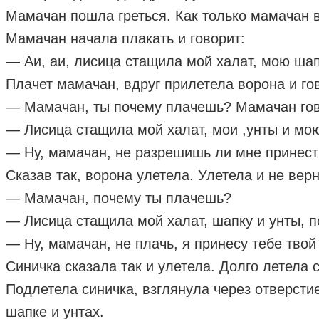
Мамачан пошла греться. Как только мамачан 
Мамачан начала плакать и говорит:
— Аи, аи, лисица стащила мой халат, мою шап
Плачет мамачан, вдруг прилетела ворона и го
— Мамачан, ты почему плачешь? Мамачан гов
— Лисица стащила мой халат, мои ,унты и мо
— Ну, мамачан, не разрешишь ли мне принес
Сказав так, ворона улетела. Улетела и не вер
— Мамачан, почему ты плачешь?
— Лисица стащила мой халат, шапку и унты, по
— Ну, мамачан, не плачь, я принесу тебе твой
Синичка сказала так и улетела. Долго летела 
Подлетела синичка, взглянула через отверстие
шапке и унтах.