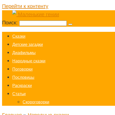
Перейти к контенту
Поиск:
Cказки
Детские загадки
Диафильмы
Народные сказки
Поговорки
Пословицы
Раскраски
Статьи
Скороговорки