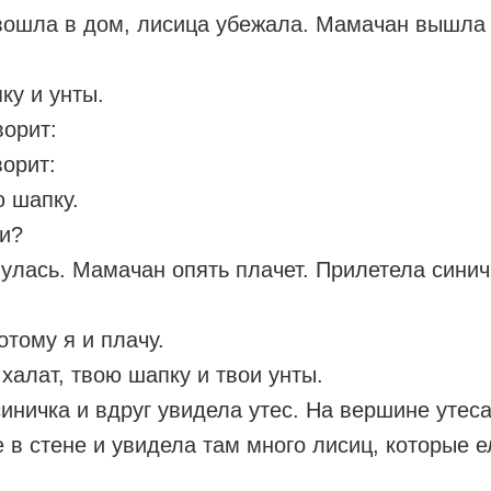
вошла в дом, лисица убежала. Мамачан вышла п
ку и унты.
ворит:
орит:
ю шапку.
ти?
нулась. Мамачан опять плачет. Прилетела синич
тому я и плачу.
 халат, твою шапку и твои унты.
синичка и вдруг увидела утес. На вершине утеса
 в стене и увидела там много лисиц, которые е