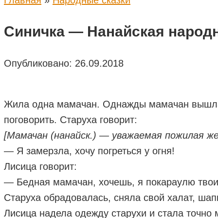
Главная
»
Народные сказки
Синичка — Нанайская народн
Опубликовано:
26.09.2018
Жила одна мамачан. Однажды мамачан вышла н
поговорить. Старуха говорит:
[Мамачан (нанайск.) — уважаемая пожилая ж
— Я замерзла, хочу погреться у огня!
Лисица говорит:
— Бедная мамачан, хочешь, я покараулю твоих
Старуха обрадовалась, сняла свой халат, шапк
Лисица надела одежду старухи и стала точно 