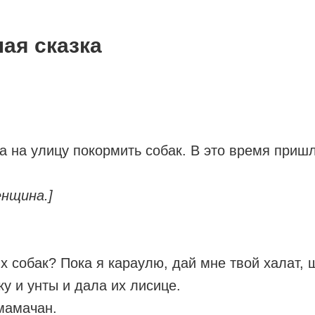
ая сказка
а улицу покормить собак. В это время пришла
енщина.]
 собак? Пока я караулю, дай мне твой халат, ш
у и унты и дала их лисице.
мамачан.