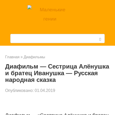
Перейти
к
контенту
П
о
и
Главная
»
Диафильмы
Диафильм — Сестрица Алёнушка
с
и братец Иванушка — Русская
к
народная сказка
:
Опубликовано:
01.04.2019