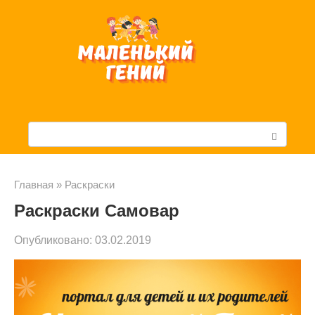
Перейти
к
контенту
П
о
и
Главная
»
Раскраски
Раскраски Самовар
с
к
Опубликовано:
03.02.2019
: