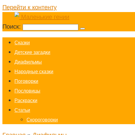
Перейти к контенту
Поиск:
Cказки
Детские загадки
Диафильмы
Народные сказки
Поговорки
Пословицы
Раскраски
Статьи
Скороговорки