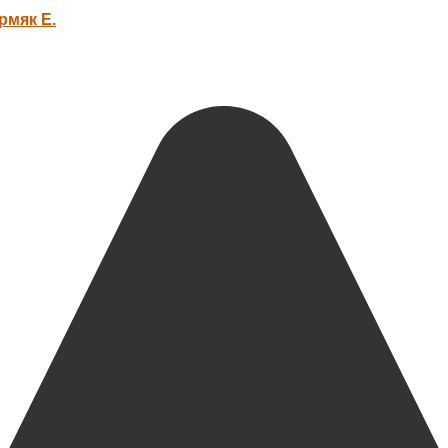
рмяк Е.