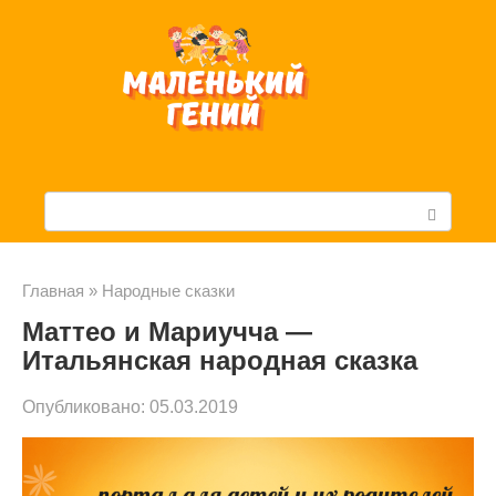
Перейти
к
контенту
П
о
и
Главная
»
Народные сказки
Маттео и Мариучча —
с
Итальянская народная сказка
к
Опубликовано:
05.03.2019
: