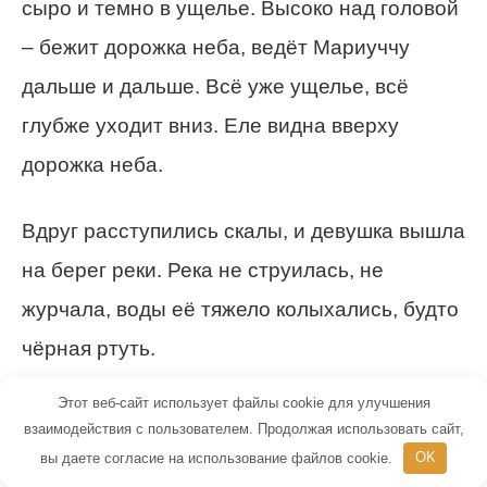
сыро и темно в ущелье. Высоко над головой
– бежит дорожка неба, ведёт Мариуччу
дальше и дальше. Всё уже ущелье, всё
глубже уходит вниз. Еле видна вверху
дорожка неба.
Вдруг расступились скалы, и девушка вышла
на берег реки. Река не струилась, не
журчала, воды её тяжело колыхались, будто
чёрная ртуть.
Этот веб-сайт использует файлы cookie для улучшения
Мариуччу мучила жажда. Она хотела
взаимодействия с пользователем. Продолжая использовать сайт,
напиться, но вдруг вспомнила, что
вы даете согласие на использование файлов cookie.
OK