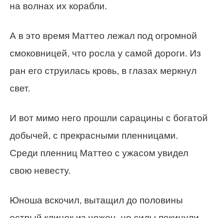
на волнах их корабли.
А в это время Маттео лежал под огромной
смоковницей, что росла у самой дороги. Из
ран его струилась кровь, в глазах меркнул
свет.
И вот мимо него прошли сарацины с богатой
добычей, с прекрасными пленницами.
Среди пленниц Маттео с ужасом увидел
свою невесту.
Юноша вскочил, вытащил до половины
острый клинок из ножен, но силы покинули