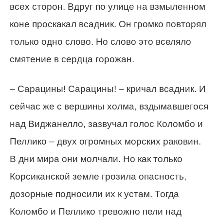
всех сторон. Вдруг по улице на взмыленном
коне проскакал всадник. Он громко повторял
только одно слово. Но слово это вселяло
смятение в сердца горожан.
– Сарацины! Сарацины! – кричал всадник. И
сейчас же с вершины холма, вздымавшегося
над Виджанелло, зазвучал голос Коломбо и
Пеллико – двух огромных морских раковин.
В дни мира они молчали. Но как только
Корсиканской земле грозила опасность,
дозорные подносили их к устам. Тогда
Коломбо и Пеллико тревожно пели над