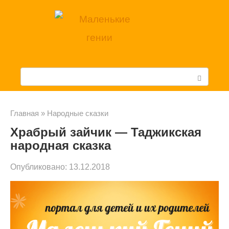
Перейти
к
контенту
П
о
и
Главная
»
Народные сказки
Храбрый зайчик — Таджикская
с
народная сказка
к
Опубликовано:
13.12.2018
: