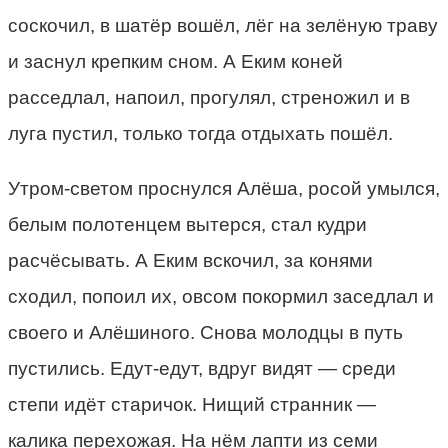
соскочил, в шатёр вошёл, лёг на зелёную траву
и заснул крепким сном. А Еким коней
расседлал, напоил, прогулял, стреножил и в
луга пустил, только тогда отдыхать пошёл.
Утром-светом проснулся Алёша, росой умылся,
белым полотенцем вытерся, стал кудри
расчёсывать. А Еким вскочил, за конями
сходил, попоил их, овсом покормил заседлал и
своего и Алёшиного. Снова молодцы в путь
пустились. Едут-едут, вдруг видят — среди
степи идёт старичок. Нищий странник —
калика перехожая. На нём лапти из семи