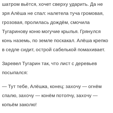
шатром вьётся, хочет сверху ударить. Да не
зря Алёша не спал: налетела туча громовая,
грозовая, пролилась дождём, смочила
Тугаринову коню могучие крылья. Грянулся
конь наземь, по земле поскакал. Алёша крепко
в седле сидит, острой сабелькой помахивает.
Заревел Тугарин так, что лист с деревьев
посыпался:
— Тут тебе, Алёшка, конец: захочу — огнём
спалю, захочу — конём потопчу, захочу —
копьём заколю!