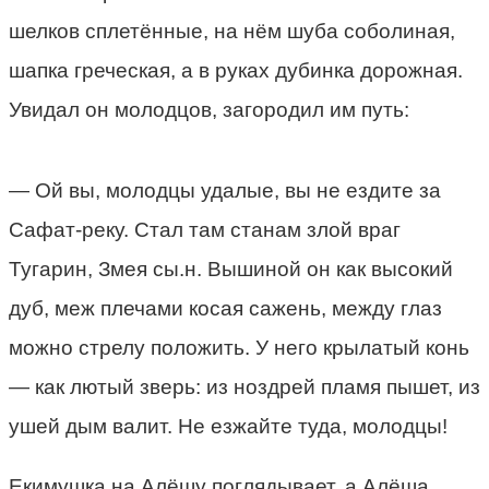
шелков сплетённые, на нём шуба соболиная,
шапка греческая, а в руках дубинка дорожная.
Увидал он молодцов, загородил им путь:
— Ой вы, молодцы удалые, вы не ездите за
Сафат-реку. Стал там станам злой враг
Тугарин, Змея сы.н. Вышиной он как высокий
дуб, меж плечами косая сажень, между глаз
можно стрелу положить. У него крылатый конь
— как лютый зверь: из ноздрей пламя пышет, из
ушей дым валит. Не езжайте туда, молодцы!
Екимушка на Алёшу поглядывает, а Алёша