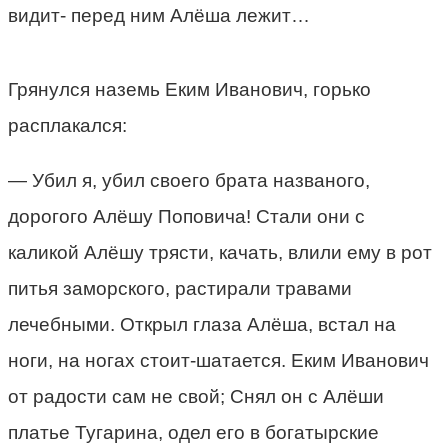
видит- перед ним Алёша лежит…
Грянулся наземь Еким Иванович, горько
расплакался:
— Убил я, убил своего брата названого,
дорогого Алёшу Поповича! Стали они с
каликой Алёшу трясти, качать, влили ему в рот
питья заморского, растирали травами
лечебными. Открыл глаза Алёша, встал на
ноги, на ногах стоит-шатается. Еким Иванович
от радости сам не свой; Снял он с Алёши
платье Тугарина, одел его в богатырские