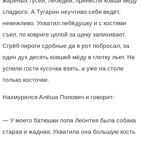
жареных гусей, лебедей, принесли ковши мёду
сладкого. А Тугарин неучтиво себя ведёт,
невежливо. Ухватил лебёдушку и с костями
съел, по ковриге целой за щеку запихивает.
Сгрёб пироги сдобные да в рот побросал, за
один дух десять ковшей мёду в глотку льет. Не
успели гости кусочка взять, а уже на столе
только косточки.
Нахмурился Алёша Попович и говорит:
— У моего батюшки попа Леонтия была собака
старая и жадная. Ухватила она большую кость