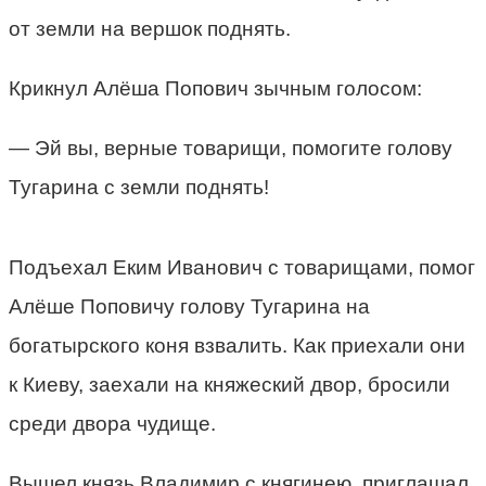
от земли на вершок поднять.
Крикнул Алёша Попович зычным голосом:
— Эй вы, верные товарищи, помогите голову
Тугарина с земли поднять!
Подъехал Еким Иванович с товарищами, помог
Алёше Поповичу голову Тугарина на
богатырского коня взвалить. Как приехали они
к Киеву, заехали на княжеский двор, бросили
среди двора чудище.
Вышел князь Владимир с княгинею, приглашал