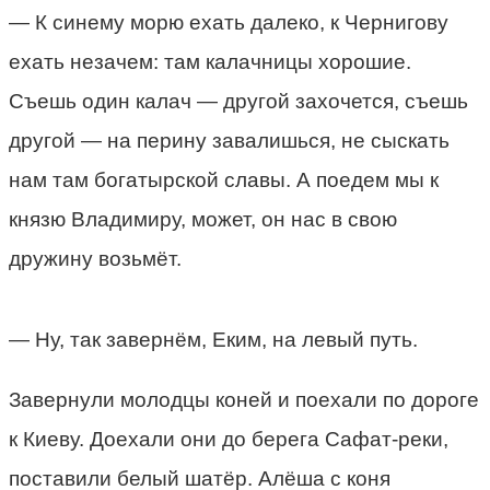
— К синему морю ехать далеко, к Чернигову
ехать незачем: там калачницы хорошие.
Съешь один калач — другой захочется, съешь
другой — на перину завалишься, не сыскать
нам там богатырской славы. А поедем мы к
князю Владимиру, может, он нас в свою
дружину возьмёт.
— Ну, так завернём, Еким, на левый путь.
Завернули молодцы коней и поехали по дороге
к Киеву. Доехали они до берега Сафат-реки,
поставили белый шатёр. Алёша с коня