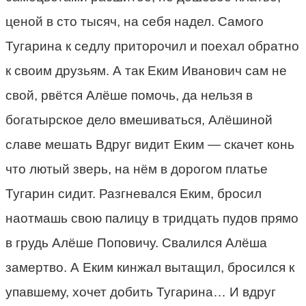
ценой в сто тысяч, на себя надел. Самого
Тугарина к седлу приторочил и поехал обратно
к своим друзьям. А так Еким Иванович сам не
свой, рвётся Алёше помочь, да нельзя в
богатырское дело вмешиваться, Алёшиной
славе мешать Вдруг видит Еким — скачет конь
что лютый зверь, на нём в дорогом платье
Тугарин сидит. Разгневался Еким, бросил
наотмашь свою палицу в тридцать пудов прямо
в грудь Алёше Поповичу. Свалился Алёша
замертво. А Еким кинжал вытащил, бросился к
упавшему, хочет добить Тугарина… И вдруг