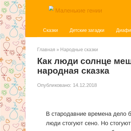
Перейти
к
контенту
Cказки
Детские загадки
Диафи
Главная
»
Народные сказки
Как люди солнце ме
народная сказка
Опубликовано:
14.12.2018
В стародавние времена дело б
люди стогуют сено. Но стогуют