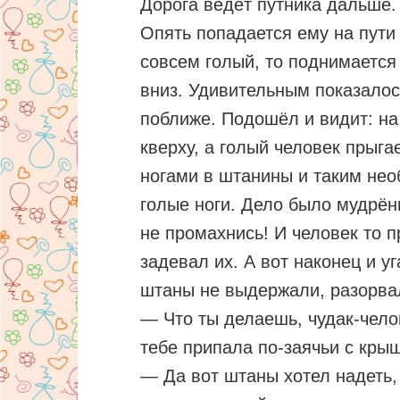
Дорога ведёт путника дальше.
Опять попадается ему на пути 
совсем голый, то поднимается
вниз. Удивительным показалос
поближе. Подошёл и видит: на
кверху, а голый человек прыга
ногами в штанины и таким нео
голые ноги. Дело было мудрёны
не промахнись! И человек то 
задевал их. А вот наконец и у
штаны не выдержали, разорва
— Что ты делаешь, чудак-чело
тебе припала по-заячьи с кры
— Да вот штаны хотел надеть,