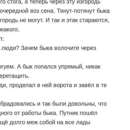
о стога, а теперь через эту изгородь
очередной воз сена. Тянут-потянут быка
ородь не могут. И так и этак стараются,
какого.
л:
 люди? Зачем быка волочите через
гуем. А бык попался упрямый, никак
перетащить.
ди, проделал в ней ворота и завёл в те
брадовались и так были довольны, что
дного от работы быка. Путник пошёл
ещё долго меж собой на все лады