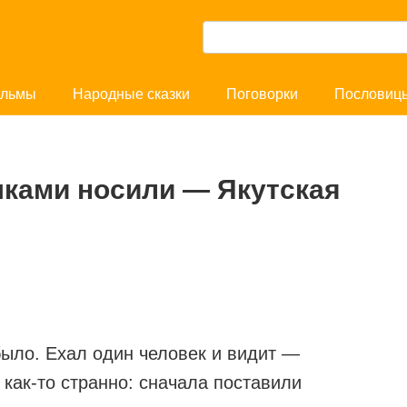
П
о
и
льмы
Народные сказки
Поговорки
Пословиц
с
к
:
шками носили — Якутская
ыло. Ехал один человек и видит —
 как-то странно: сначала поставили