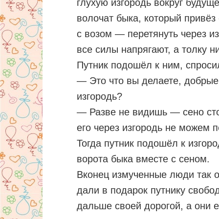
глухую изгородь вокруг будущег
волочат быка, который привёз 
с возом — перетянуть через изг
все силы напрягают, а толку ни
Путник подошёл к ним, спроси
— Это что вы делаете, добрые
изгородь?
— Разве не видишь — сено сто
его через изгородь не можем 
Тогда путник подошёл к изгоро
ворота быка вместе с сеном.
Вконец измученные люди так о
дали в подарок путнику свобо
дальше своей дорогой, а они 