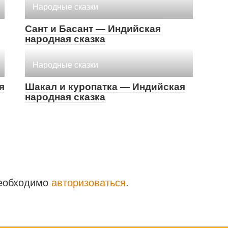
Народные сказки
Сант и Басант — Индийская
народная сказка
Народные сказки
я
Шакал и куропатка — Индийская
народная сказка
необходимо
авторизоваться
.