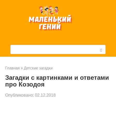
Перейти
к
контенту
П
о
и
Главная
»
Детские загадки
Загадки с картинками и ответами
с
про Козодоя
к
Опубликовано:
02.12.2018
: