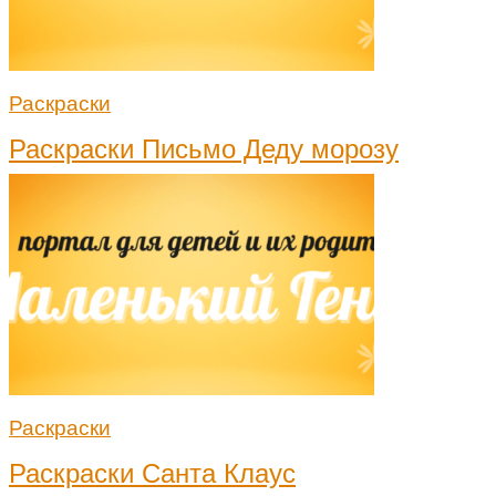
Раскраски
Раскраски Письмо Деду морозу
Раскраски
Раскраски Санта Клаус