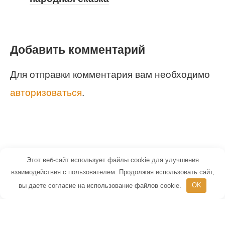
Добавить комментарий
Для отправки комментария вам необходимо
авторизоваться
.
Этот веб-сайт использует файлы cookie для улучшения
© 2026 Маленький Гений - портал для
взаимодействия с пользователем. Продолжая использовать сайт,
вы даете согласие на использование файлов cookie.
OK
детей и их родителей