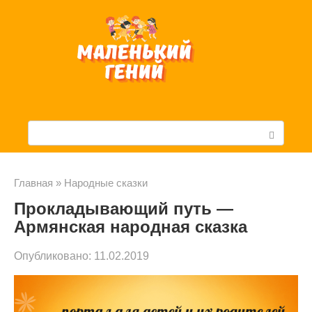
Перейти
к
контенту
П
о
и
Главная
»
Народные сказки
Прокладывающий путь —
с
Армянская народная сказка
к
Опубликовано:
11.02.2019
: