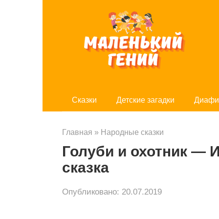
Перейти
к
контенту
Cказки
Детские загадки
Диафи
Главная
»
Народные сказки
Голуби и охотник — 
сказка
Опубликовано:
20.07.2019