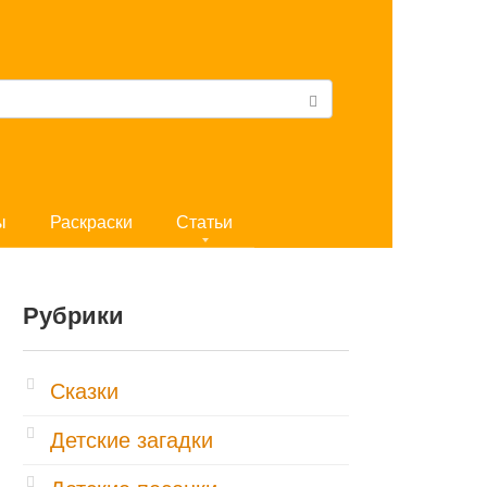
ы
Раскраски
Статьи
Рубрики
Cказки
Детские загадки