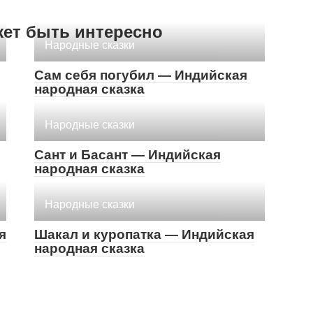
жет быть интересно
Народные сказки
Сам себя погубил — Индийская
народная сказка
Народные сказки
Сант и Басант — Индийская
народная сказка
Народные сказки
я
Шакал и куропатка — Индийская
народная сказка