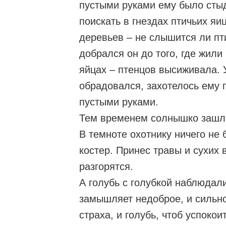
пустыми руками ему было стыд
поискать в гнездах птичьих яи
деревьев – не слышится ли пти
добрался он до того, где жили
яйцах – птенцов высиживала. 
обрадовался, захотелось ему п
пустыми руками.
Тем временем солнышко зашло
В темноте охотнику ничего не 
костер. Принес травы и сухих в
разгорятся.
А голубь с голубкой наблюдали
замышляет недоброе, и сильно
страха, и голубь, чтоб успокоит